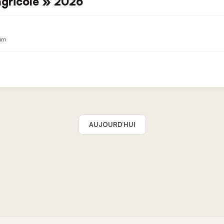
agricole » 2026
ium
AUJOURD’HUI