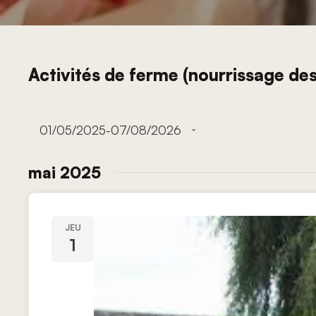
Activités de ferme (nourrissage des
Évènements
01/05/2025
-
07/08/2026
Sélectionnez
une
mai 2025
date.
JEU
1