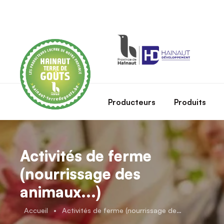
Skip to main content
Producteurs
Produits
Activités de ferme
(nourrissage des
animaux...)
Accueil
•
Activités de ferme (nourrissage des animaux...)