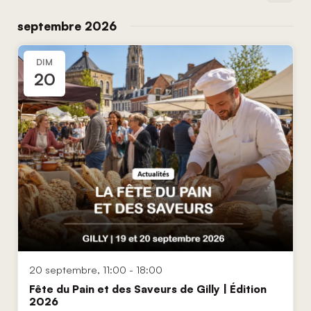
Sélectionnez
naviga
une
septembre 2026
de
date.
vues
Évène
DIM
20
20 septembre, 11:00
-
18:00
Fête du Pain et des Saveurs de Gilly | Édition
2026