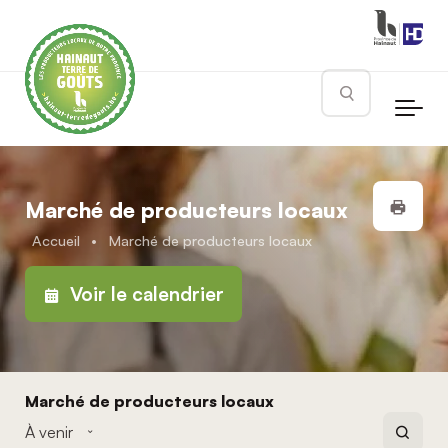
Skip to main content
Rechercher
Impr
Marché de producteurs locaux
Accueil
•
Marché de producteurs locaux
Voir le calendrier
Marché de producteurs locaux
Recher
Évènements
Rech
À venir
et