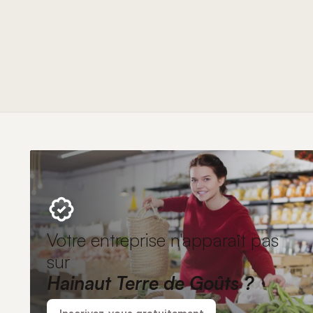
È
N
E
M
E
N
T
S
Votre entreprise n'apparaît pas
sur
Hainaut Terre de Goûts ?