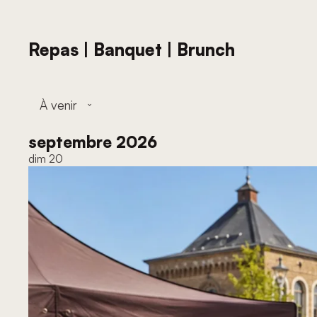
Repas | Banquet | Brunch
Évènements
À venir
Sélectionnez
septembre 2026
une
date.
dim
20