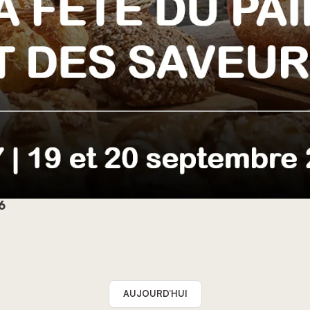
26
AUJOURD’HUI