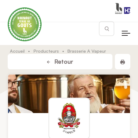
Skip to main content
Rechercher
Accueil
•
Producteurs
•
Brasserie A Vapeur
Impr
Retour