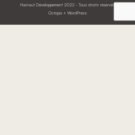
Hainaut Développement
2022 - Tous droits réservés
Octopix
+ WordPress