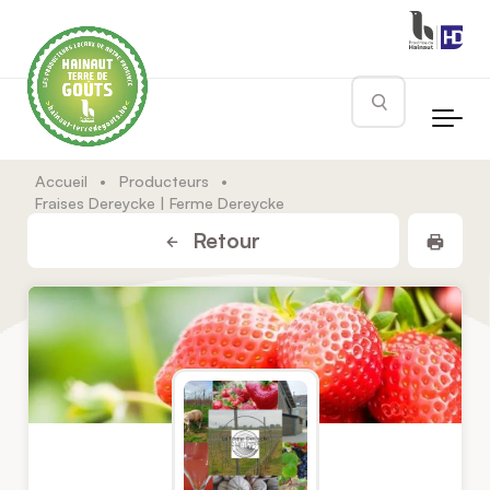
Skip to main content
Rechercher
Accueil
•
Producteurs
•
Fraises Dereycke | Ferme Dereycke
Impr
Retour