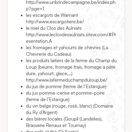
http://www.unbrindecampagne.be/index.ph
p?pge=1
les escargots de Warnant
http://www.escargotiere.be/
le miel du Clos des Aulniats
http://www.leclosdesaulniats.sitew.com/#Pr
esentation.A
les fromages et yahourts de chèvres (La
Chevrerie du Cadeau)
les produits laitiers de la ferme du Champ du
Loup (beurre, fromage frais, fromage à pâte
dure, yahourt, glace,…)
http://www.lafermeduchampduloup.be/
du jus de pomme (ferme de l’Estangue)
du jus pomme-cerise et pomme-poire
(ferme de l’Estangue)
du vin belge (rouge, rosé, blanc) (Domaine
du Ry d’Argent)
des bières locales (Goupil (Landelies),
Brasserie Renaux et Tournay)
des café et thé (Di Santo)