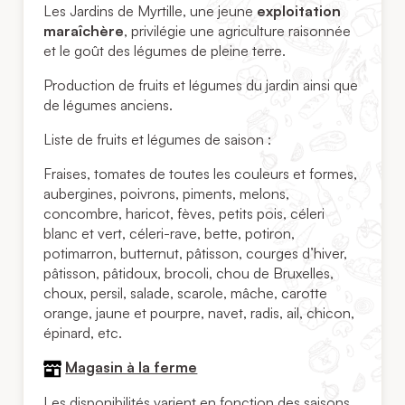
Les Jardins de Myrtille, une jeune
exploitation
maraîchère
, privilégie une agriculture raisonnée
et le goût des légumes de pleine terre.
Production de fruits et légumes du jardin ainsi que
de légumes anciens.
Liste de fruits et légumes de saison :
Fraises, tomates de toutes les couleurs et formes,
aubergines, poivrons, piments, melons,
concombre, haricot, fèves, petits pois, céleri
blanc et vert, céleri-rave, bette, potiron,
potimarron, butternut, pâtisson, courges d’hiver,
pâtisson, pâtidoux, brocoli, chou de Bruxelles,
choux, persil, salade, scarole, mâche, carotte
orange, jaune et pourpre, navet, radis, ail, chicon,
épinard, etc.
Magasin à la ferme
Les disponibilités varient en fonction des saisons