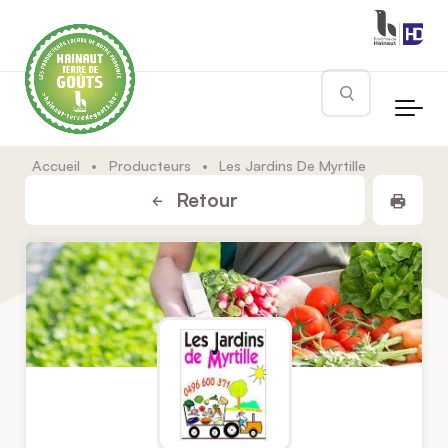
Skip to main content
Rechercher
Accueil
•
Producteurs
•
Les Jardins De Myrtille
Impr
Retour