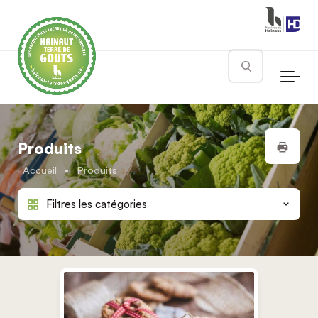
Skip to main content
Rechercher
Impr
Produits
Accueil
•
Produits
Filtres les catégories