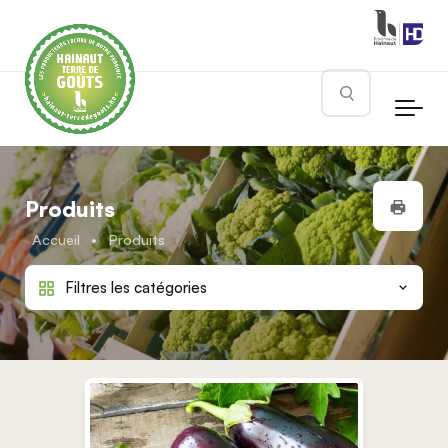
Skip to main content
Rechercher
Impr
Produits
Accueil
•
Produits
Filtres les catégories