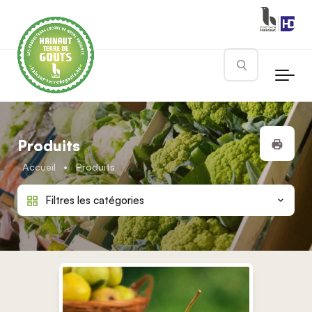
Skip to main content
Rechercher
Impr
Produits
Accueil
•
Produits
Filtres les catégories