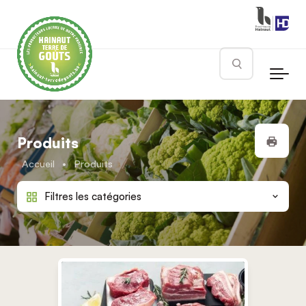
Skip to main content
Rechercher
Impr
Produits
Accueil
•
Produits
Filtres les catégories