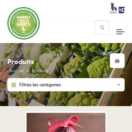
Skip to main content
Rechercher
Impr
Produits
Accueil
•
Produits
Filtres les catégories