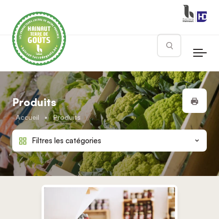
Skip to main content
Rechercher
Impr
Produits
Accueil
•
Produits
Filtres les catégories