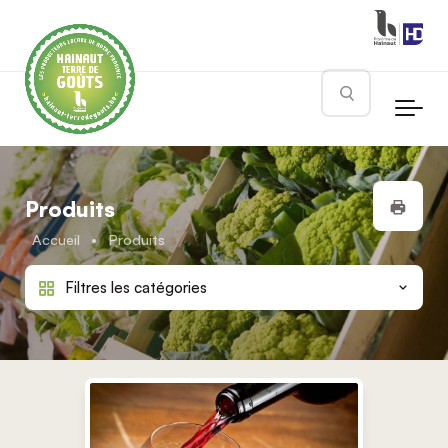
Skip to main content
Rechercher
Impr
Produits
Accueil
•
Produits
Filtres les catégories