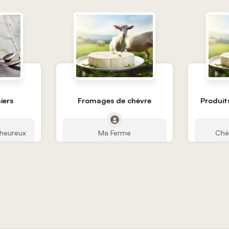
iers
Fromages de chèvre
Produits
nheureux
Ma Ferme
Chèv