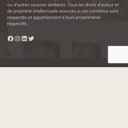
ou d'autres sources similaires. Tous les droits d'auteur et
de propriété intellectuelle associés à ces contenus sont
respectés et appartiennent à leurs propriétaires
respectifs.
Facebook
Instagram
LinkedIn
Twitter
Hainaut Développement
2022 - Tous droits réservés
Octopix
+ WordPress