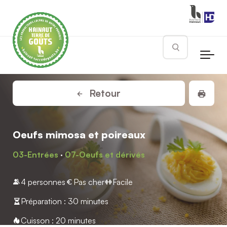
Skip to main content
Rechercher
Impr
Retour
Oeufs mimosa et poireaux
03-Entrées
·
07-Oeufs et dérivés
4 personnes
Pas cher
Facile
Préparation : 30 minutes
Cuisson : 20 minutes