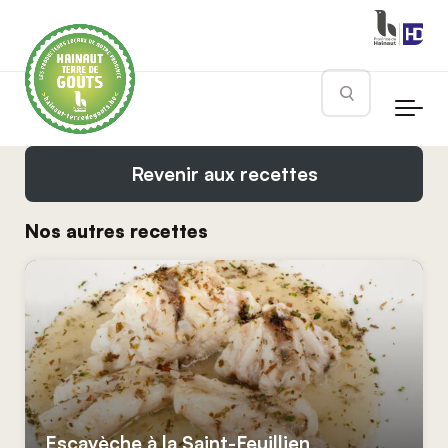
Skip to main content
Rechercher
Revenir aux recettes
Nos autres recettes
Escavèche à la Saint-Feuillien