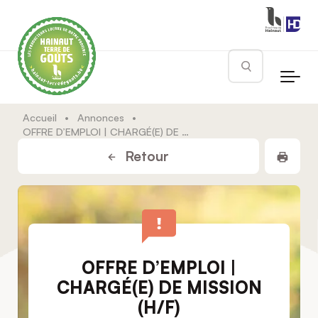
Skip to main content
Rechercher
Accueil
•
Annonces
•
OFFRE D’EMPLOI | CHARGÉ(E) DE MISSION (H/F)
Impr
Retour
OFFRE D’EMPLOI |
CHARGÉ(E) DE MISSION
(H/F)