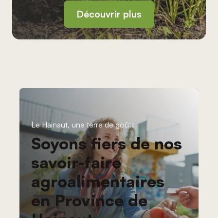
Découvrir plus
Le Hainaut, une terre de goûts
Soyons fiers de nos
savoir-faire
agroalimentaires
en Province de