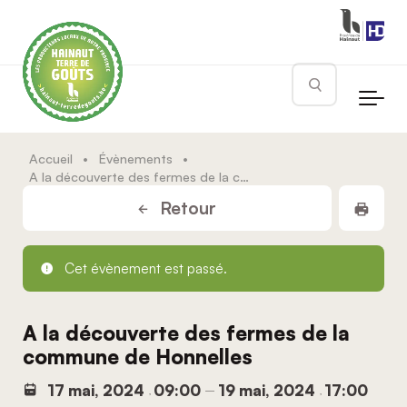
Skip to main content
Rechercher
Accueil
•
Évènements
•
A la découverte des fermes de la commune de Honnelles
Impr
Retour
Cet évènement est passé.
A la découverte des fermes de la
commune de Honnelles
17 mai, 2024
09:00
19 mai, 2024
17:00
,
–
,