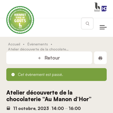
Skip to main content
Rechercher
Accueil
•
Évènements
•
Atelier découverte de la chocolaterie “Au Manon d’Hor”
Impr
Retour
Cet évènement est passé.
Atelier découverte de la
chocolaterie “Au Manon d’Hor”
11 octobre, 2023
14:00
16:00
,
–