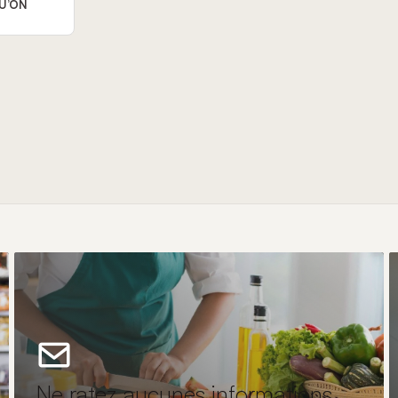
U’ON
Ne ratez aucunes informations