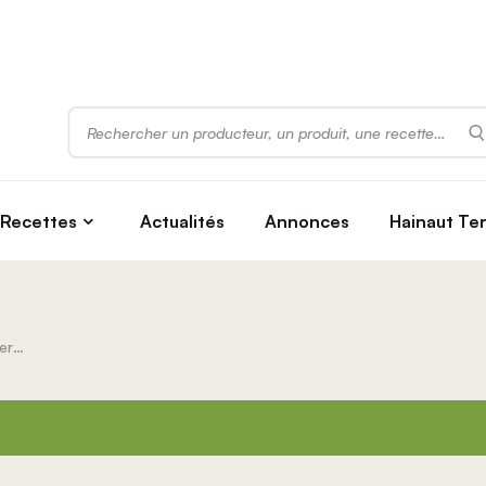
Rechercher
Recettes
Actualités
Annonces
Hainaut Te
Concours de la meilleure glace fermière au lait entier de vache “Fleur de lait” de la Province de Hainaut