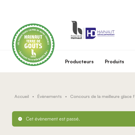
Skip to main content
Producteurs
Produits
Accueil
•
Évènements
•
Cet évènement est passé.