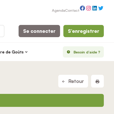
Facebook
Instagram
LinkedI
Twitt
Agenda
Contact
Se connecter
S’enregistrer
rre de Goûts
Besoin d’aide ?
Imprim
Retour