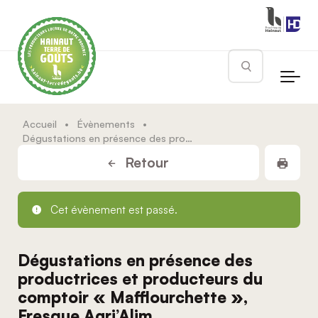
Skip to main content
Rechercher
Accueil
•
Évènements
•
Dégustations en présence des productrices et producteurs du comptoir « Mafflourchette », Fresque Agri’Alim
Impr
Retour
Cet évènement est passé.
Dégustations en présence des
productrices et producteurs du
comptoir « Mafflourchette »,
Fresque Agri’Alim