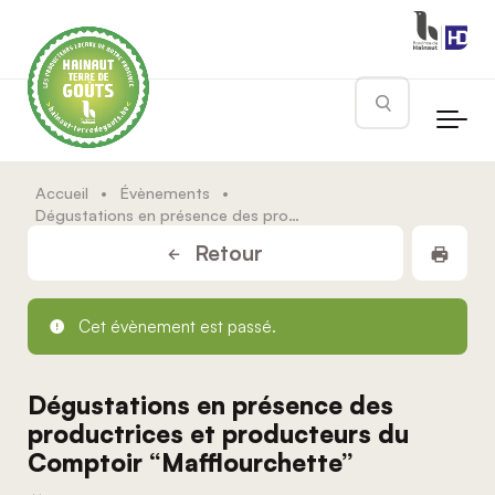
Skip to main content
Rechercher
Accueil
•
Évènements
•
Dégustations en présence des productrices et producteurs du Comptoir “Mafflourchette”
Impr
Retour
Cet évènement est passé.
Dégustations en présence des
productrices et producteurs du
Comptoir “Mafflourchette”