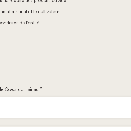
tés de récolte des produits du Sud.
mmateur final et le cultivateur.
ondaires de l’entité.
r le Cœur du Hainaut”.