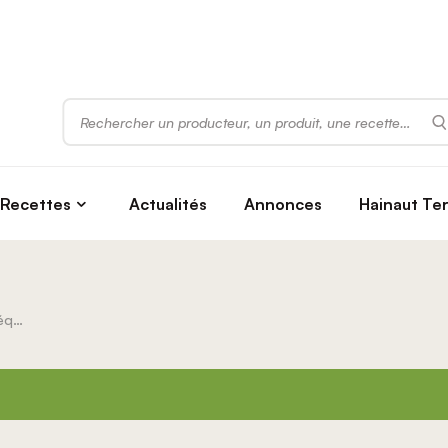
Rechercher
Recettes
Actualités
Annonces
Hainaut Te
Exposition photos “Commerce équitable” en extérieur