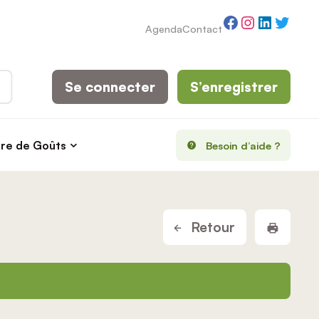
Facebook
Instagram
LinkedI
Twitt
Agenda
Contact
Se connecter
S’enregistrer
rre de Goûts
Besoin d’aide ?
Imprim
Retour