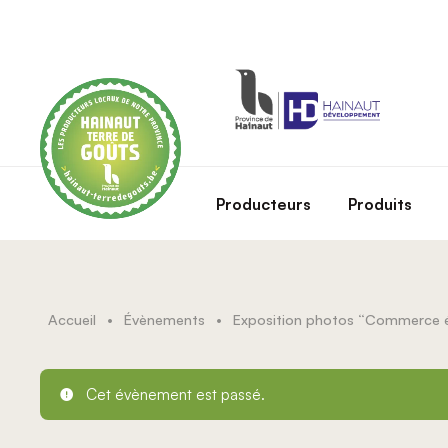
Skip to main content
Producteurs
Produits
Accueil
•
Évènements
•
Cet évènement est passé.