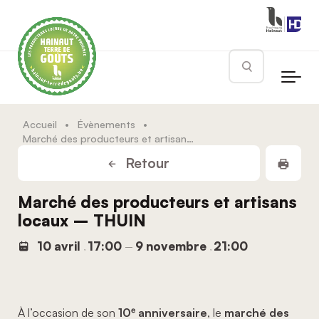
Skip to main content
Rechercher
Accueil
•
Évènements
•
Marché des producteurs et artisans locaux – THUIN
Impr
Retour
Marché des producteurs et artisans
locaux – THUIN
10 avril
17:00
9 novembre
21:00
,
–
,
À l’occasion de son
10ᵉ anniversaire
, le
marché des