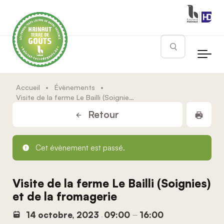
Skip to main content
Rechercher
Accueil
•
Évènements
•
Visite de la ferme Le Bailli (Soignies) et de la fromagerie
Impr
Retour
Cet évènement est passé.
Visite de la ferme Le Bailli (Soignies)
et de la fromagerie
14 octobre, 2023
09:00
16:00
,
–