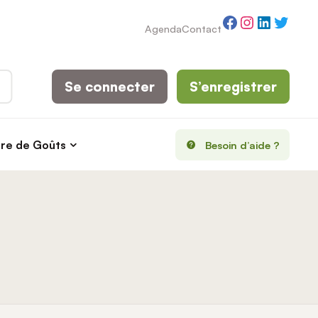
Facebook
Instagram
LinkedI
Twitt
Agenda
Contact
Se connecter
S’enregistrer
rre de Goûts
Besoin d’aide ?