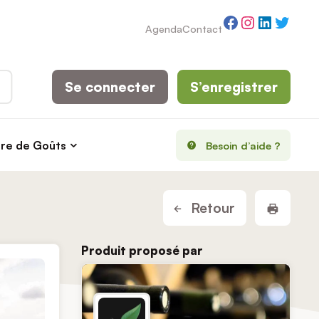
Facebook
Instagram
LinkedI
Twitt
Agenda
Contact
Se connecter
S’enregistrer
rre de Goûts
Besoin d’aide ?
Imprim
Retour
Produit proposé par