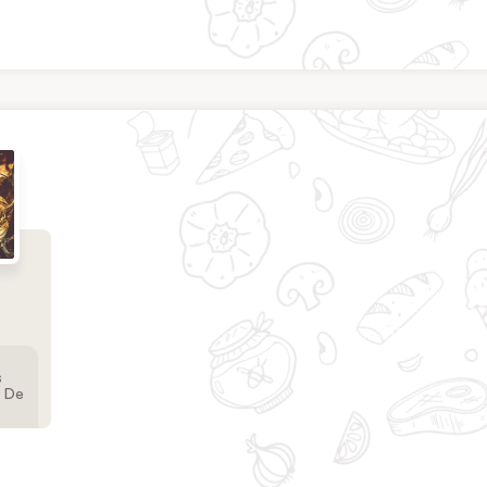
s
u De