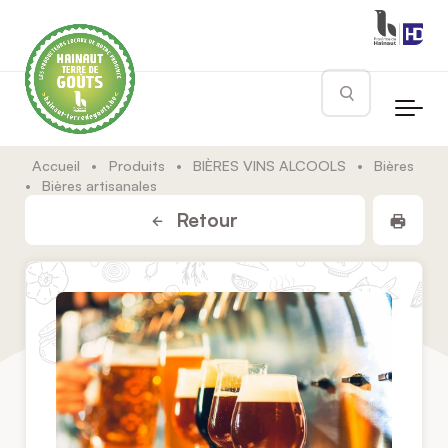
Skip to main content
Rechercher
Accueil
•
Produits
•
BIÈRES VINS ALCOOLS
•
Bières
•
Bières artisanales
Impr
Retour