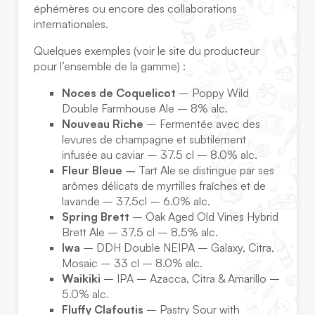
éphémères ou encore des collaborations
internationales.
Quelques exemples (voir le site du producteur
pour l’ensemble de la gamme) :
Noces de Coquelicot
– Poppy Wild
Double Farmhouse Ale – 8% alc.
Nouveau Riche
– Fermentée avec des
levures de champagne et subtilement
infusée au caviar – 37.5 cl – 8.0% alc.
Fleur Bleue –
Tart Ale se distingue par ses
arômes délicats de myrtilles fraîches et de
lavande – 37.5cl – 6.0% alc.
Spring Brett
– Oak Aged Old Vines Hybrid
Brett Ale – 37.5 cl – 8.5% alc.
Iwa
– DDH Double NEIPA – Galaxy, Citra,
Mosaic – 33 cl – 8.0% alc.
Waikiki
– IPA – Azacca, Citra & Amarillo –
5.0% alc.
Fluffy Clafoutis
– Pastry Sour with