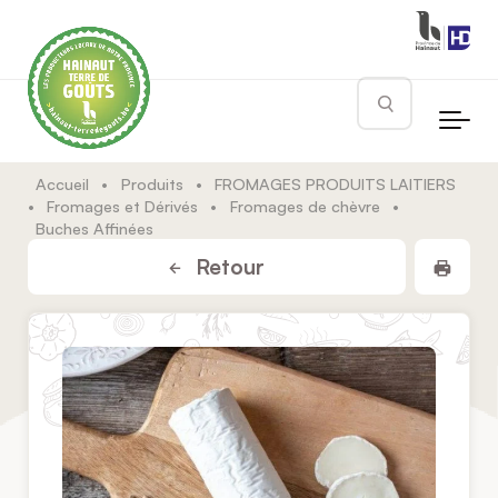
Skip to main content
Rechercher
Accueil
•
Produits
•
FROMAGES PRODUITS LAITIERS
•
Fromages et Dérivés
•
Fromages de chèvre
•
Buches Affinées
Impr
Retour