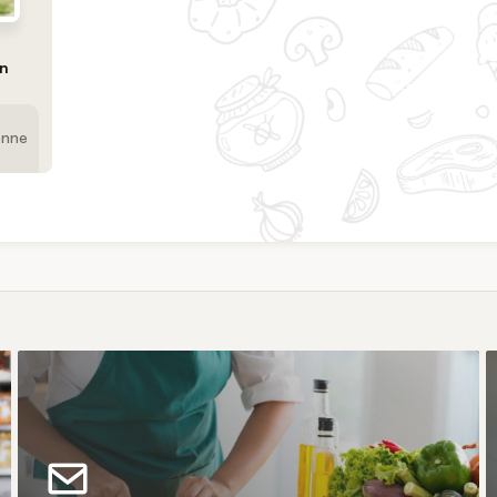
on
enne