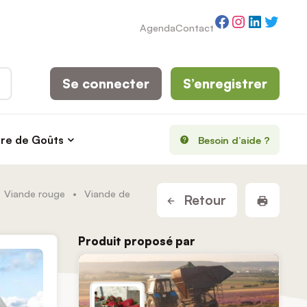
Facebook
Instagram
LinkedI
Twitt
Agenda
Contact
Se connecter
S’enregistrer
rre de Goûts
Besoin d’aide ?
Viande rouge
•
Viande de
Imprim
Retour
Produit proposé par