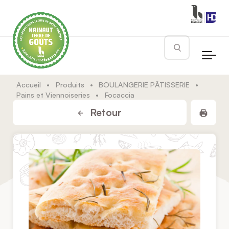
Skip to main content
Rechercher
Accueil
•
Produits
•
BOULANGERIE PÂTISSERIE
•
Pains et Viennoiseries
•
Focaccia
Impr
Retour