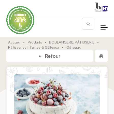
Skip to main content
Rechercher
Accueil
•
Produits
•
BOULANGERIE PÂTISSERIE
•
Pâtisseries | Tartes & Gâteaux
•
Gâteaux
Impr
Retour