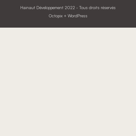
Hainaut Développement
2022 - Tous droits réservés
Octopix
+ WordPress