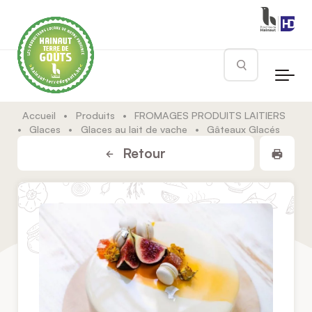
Skip to main content
Rechercher
Accueil
•
Produits
•
FROMAGES PRODUITS LAITIERS
•
Glaces
•
Glaces au lait de vache
•
Gâteaux Glacés
Impr
Retour