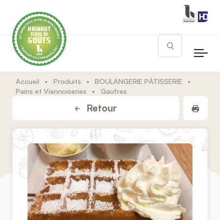
Skip to main content
Rechercher
Accueil
•
Produits
•
BOULANGERIE PÂTISSERIE
•
Pains et Viennoiseries
•
Gaufres
Impr
Retour