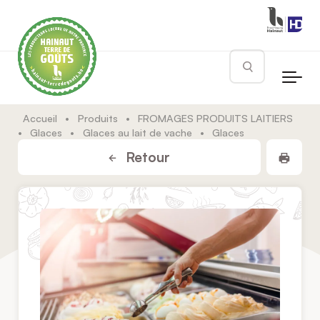
Skip to main content
Rechercher
Accueil
•
Produits
•
FROMAGES PRODUITS LAITIERS
•
Glaces
•
Glaces au lait de vache
•
Glaces
Impr
Retour