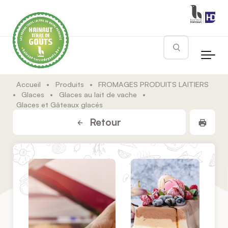
Skip to main content
Rechercher
Accueil
•
Produits
•
FROMAGES PRODUITS LAITIERS
•
Glaces
•
Glaces au lait de vache
•
Glaces et Gâteaux glacés
Impr
Retour