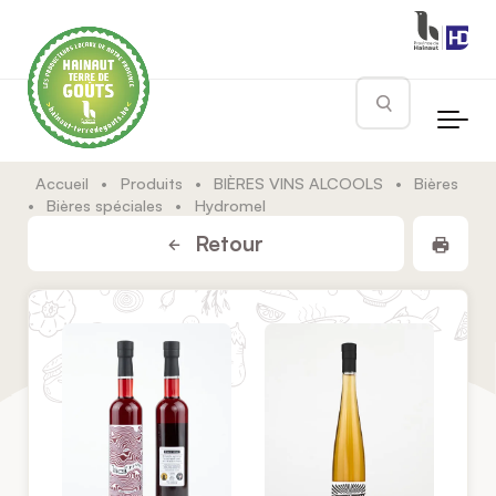
Skip to main content
Rechercher
Accueil
•
Produits
•
BIÈRES VINS ALCOOLS
•
Bières
•
Bières spéciales
•
Hydromel
Impr
Retour