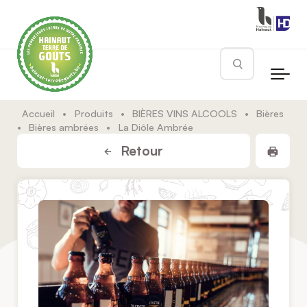
Skip to main content
Rechercher
Accueil
•
Produits
•
BIÈRES VINS ALCOOLS
•
Bières
•
Bières ambrées
•
La Diôle Ambrée
Impr
Retour