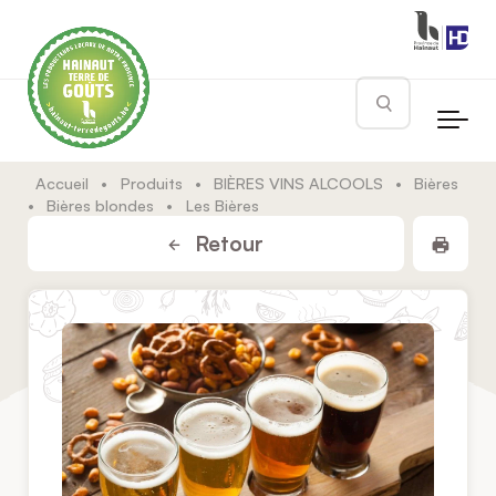
Skip to main content
Rechercher
Accueil
•
Produits
•
BIÈRES VINS ALCOOLS
•
Bières
•
Bières blondes
•
Les Bières
Impr
Retour