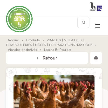
Skip to main content
Rechercher
Accueil
•
Produits
•
VIANDES | VOLAILLES |
CHARCUTERIES | PÂTÉS | PRÉPARATIONS "MAISON"
•
Viandes et dérivés
•
Lapins Et Poulets
Impr
Retour