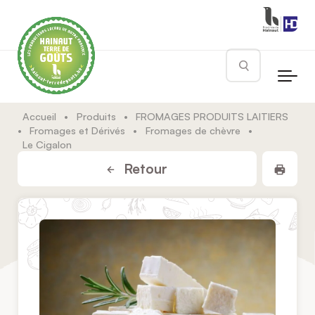
Skip to main content
Rechercher
Accueil
•
Produits
•
FROMAGES PRODUITS LAITIERS
•
Fromages et Dérivés
•
Fromages de chèvre
•
Le Cigalon
Impr
Retour