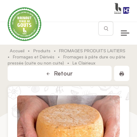
Skip to main content
Rechercher
Accueil
•
Produits
•
FROMAGES PRODUITS LAITIERS
•
Fromages et Dérivés
•
Fromages à pâte dure ou pâte
pressée (cuite ou non cuite)
•
Le Clairieux
Impr
Retour