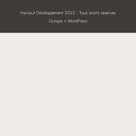
Hainaut Développement
2022 - Tous droits réservés
Octopix
+ WordPress