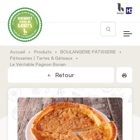
Skip to main content
Rechercher
Accueil
•
Produits
•
BOULANGERIE PÂTISSERIE
•
Pâtisseries | Tartes & Gâteaux
•
Le Véritable Pagnon Borain
Impr
Retour