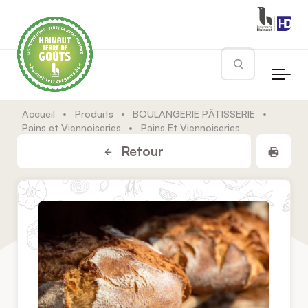
Skip to main content
Rechercher
Accueil
•
Produits
•
BOULANGERIE PÂTISSERIE
•
Pains et Viennoiseries
•
Pains Et Viennoiseries
Impr
Retour