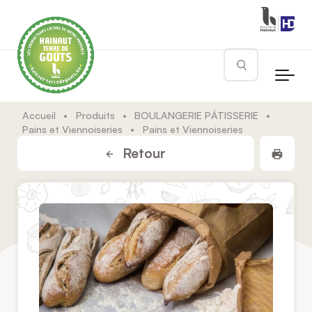
Skip to main content
Rechercher
Accueil
•
Produits
•
BOULANGERIE PÂTISSERIE
•
Pains et Viennoiseries
•
Pains et Viennoiseries
Impr
Retour