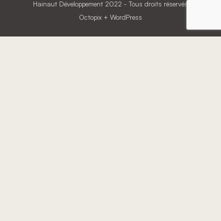
Hainaut Développement
2022 - Tous droits réservés
Octopix
+ WordPress