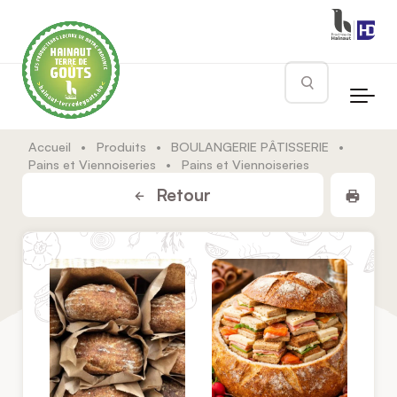
Skip to main content
Rechercher
Accueil
•
Produits
•
BOULANGERIE PÂTISSERIE
•
Pains et Viennoiseries
•
Pains et Viennoiseries
Impr
Retour