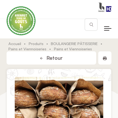
Skip to main content
Rechercher
Accueil
•
Produits
•
BOULANGERIE PÂTISSERIE
•
Pains et Viennoiseries
•
Pains et Viennoiseries
Impr
Retour