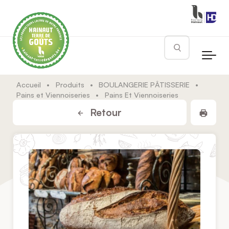
Skip to main content
Rechercher
Accueil
•
Produits
•
BOULANGERIE PÂTISSERIE
•
Pains et Viennoiseries
•
Pains Et Viennoiseries
Impr
Retour